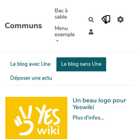
Aller au contenu principal
Bac à
sable
Rechercher
Communs
Menu
exemple
Le blog avec Une
Le blog sans Une
Déposer une actu
Un beau logo pour
Yeswiki
Plus d'infos...