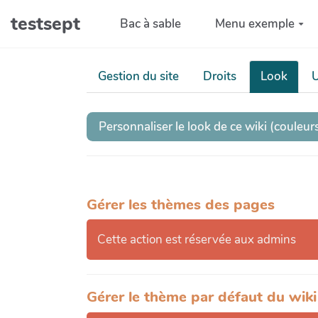
Aller au contenu principal
testsept
Bac à sable
Menu exemple
Gestion du site
Droits
Look
U
Personnaliser le look de ce wiki (couleurs,
Gérer les thèmes des pages
Cette action est réservée aux admins
Gérer le thème par défaut du wiki