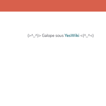
(>^_^)> Galope sous
YesWiki
<(^_^<)