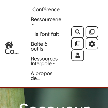
Aller au contenu principal
Conférence
Ressourcerie
Rechercher
Ils l'ont fait
Boite à
outils
Co...
Ressources
Interpole
A propos
de...