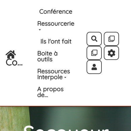
Aller au contenu principal
Conférence
Ressourcerie
Rechercher
Ils l'ont fait
Boite à
outils
Co...
Ressources
Interpole
A propos
de...