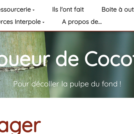
ssourcerie
Ils l'ont fait
Boite à out
rces Interpole
A propos de...
oueur de Cocot
Pour décoller la pulpe du fond !
tager