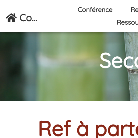
Aller au contenu principal
Conférence
Re
Co...
Ressou
Sec
Ref à par