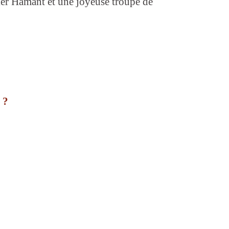
vier Hamant et une joyeuse troupe de
 ?