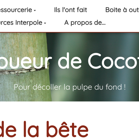
ssourcerie
Ils l'ont fait
Boite à out
rces Interpole
A propos de...
oueur de Cocot
Pour décoller la pulpe du fond !
e la bête