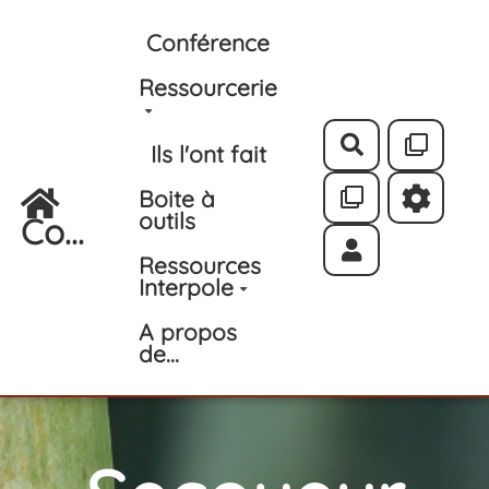
Aller au contenu principal
Conférence
Ressourcerie
Rechercher
Ils l'ont fait
Boite à
outils
Co...
Ressources
Interpole
A propos
de...