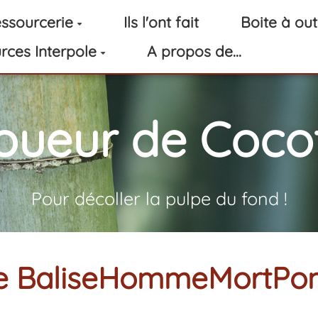
ssourcerie
Ils l'ont fait
Boite à out
rces Interpole
A propos de...
oueur de Cocot
Pour décoller la pulpe du fond !
che BaliseHommeMortPo