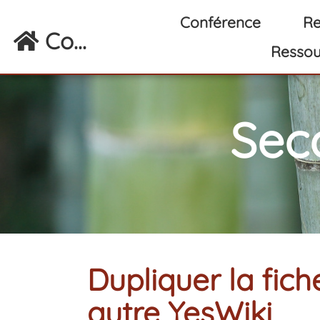
Aller au contenu principal
Conférence
Re
Co...
Ressou
Sec
Dupliquer la fi
autre YesWiki