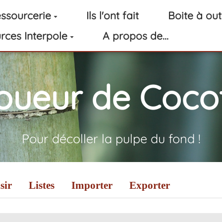
ssourcerie
Ils l'ont fait
Boite à out
rces Interpole
A propos de...
oueur de Cocot
Pour décoller la pulpe du fond !
sir
Listes
Importer
Exporter