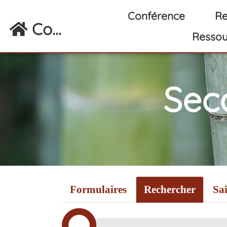
Aller au contenu principal
Conférence
Re
Co...
Ressou
Sec
Formulaires
Rechercher
Sai