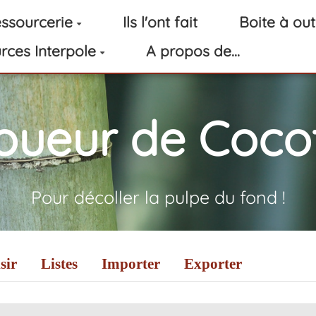
ssourcerie
Ils l'ont fait
Boite à out
rces Interpole
A propos de...
oueur de Cocot
Pour décoller la pulpe du fond !
sir
Listes
Importer
Exporter