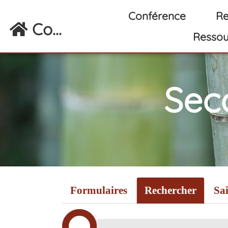
Aller au contenu principal
Conférence
Re
Co...
Ressou
Sec
Formulaires
Rechercher
Sai