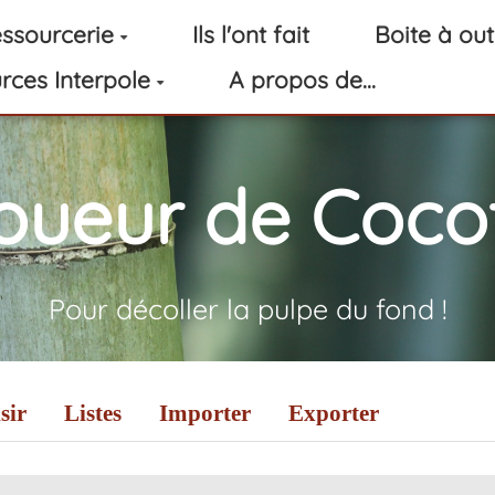
ssourcerie
Ils l'ont fait
Boite à out
rces Interpole
A propos de...
oueur de Cocot
Pour décoller la pulpe du fond !
sir
Listes
Importer
Exporter