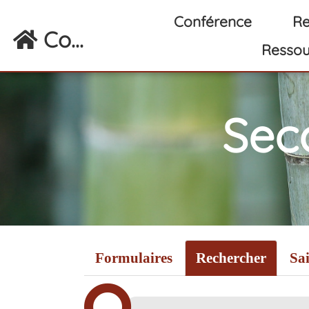
Aller au contenu principal
Conférence
Re
Co...
Ressou
Sec
Formulaires
Rechercher
Sai