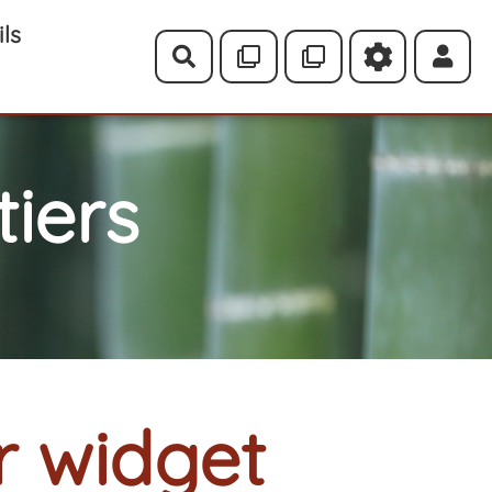
ils
Rechercher
iers
r widget