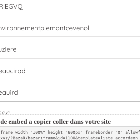
de embed a copier coller dans votre site
iframe width="100%" height="600px" frameborder="0" allow
.xyz/?BazaR/bazariframe&id=1100&template=liste_accordeon