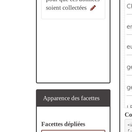
soient collectées
Apparence des facettes
Co
Facettes dépliées
<
r