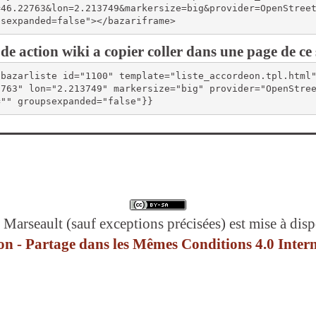
=46.22763&lon=2.213749&markersize=big&provider=OpenStree
psexpanded=false"></bazariframe>
de action wiki a copier coller dans une page de ce 
{bazarliste id="1100" template="liste_accordeon.tpl.html
2763" lon="2.213749" markersize="big" provider="OpenStre
="" groupsexpanded="false"}}
 Marseault (sauf exceptions précisées) est mise à disp
n - Partage dans les Mêmes Conditions 4.0 Intern