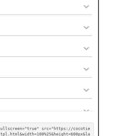
fullscreen="true" src="https://cocotie
.tpl.html&width=100%25&height=600px&la