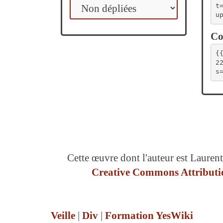
t
u
Co
{
2
s
Cette œuvre dont l'auteur est Laurent
Creative Commons Attributio
Veille
|
Div
|
Formation YesWiki