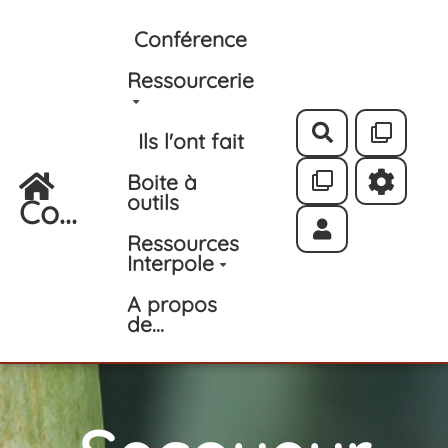
Aller au contenu principal
Conférence
Ressourcerie
Rechercher
Ils l'ont fait
Boite à
outils
Co...
Ressources
Interpole
A propos
de...