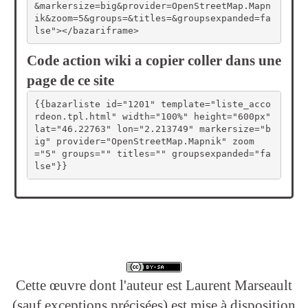
&markersize=big&provider=OpenStreetMap.Mapn
ik&zoom=5&groups=&titles=&groupsexpanded=fa
lse"></bazariframe>
Code action wiki a copier coller dans une
page de ce site
{{bazarliste id="1201" template="liste_acco
rdeon.tpl.html" width="100%" height="600px" 
lat="46.22763" lon="2.213749" markersize="b
ig" provider="OpenStreetMap.Mapnik" zoom
="5" groups="" titles="" groupsexpanded="fa
lse"}}
Cette œuvre dont l'auteur est Laurent Marseault
(sauf exceptions précisées) est mise à disposition