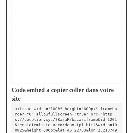
Code embed a copier coller dans votre
site
<iframe width="100%" height="600px" framebo
rder="0" allowfullscreen="true" src="http
s://cocotier.xyz/?BazaR/bazariframe&id=1201
&template=liste_accordeon.tpl.html&width=10
0%25&height=600px&lat=46.22763&lon=2.213749