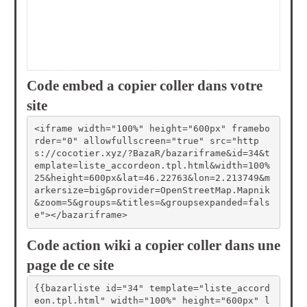
Code embed a copier coller dans votre
site
<iframe width="100%" height="600px" framebo
rder="0" allowfullscreen="true" src="http
s://cocotier.xyz/?BazaR/bazariframe&id=34&t
emplate=liste_accordeon.tpl.html&width=100%
25&height=600px&lat=46.22763&lon=2.213749&m
arkersize=big&provider=OpenStreetMap.Mapnik
&zoom=5&groups=&titles=&groupsexpanded=fals
e"></bazariframe>
Code action wiki a copier coller dans une
page de ce site
{{bazarliste id="34" template="liste_accord
eon.tpl.html" width="100%" height="600px" l