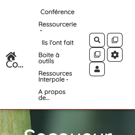
Aller au contenu principal
Conférence
Ressourcerie
Rechercher
Ils l'ont fait
Boite à
outils
Co...
Ressources
Interpole
A propos
de...