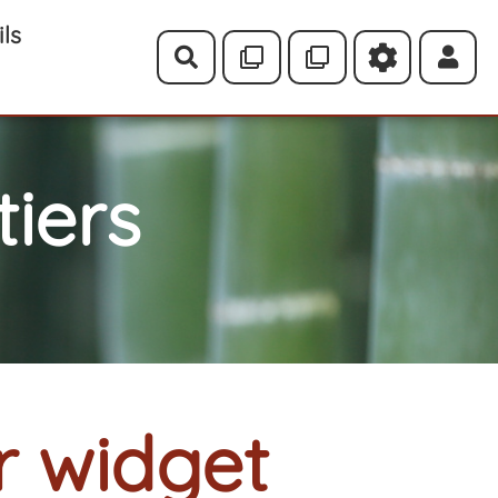
ils
Rechercher
iers
r widget