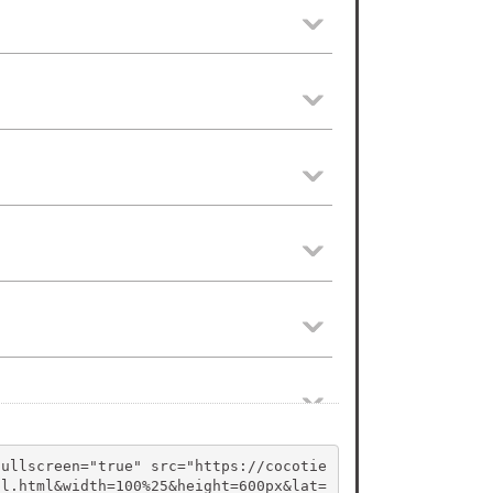
fullscreen="true" src="https://cocotie
pl.html&width=100%25&height=600px&lat=