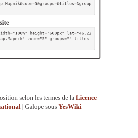
ap.Mapnik&zoom=5&groups=&titles=&group
site
width="100%" height="600px" lat="46.22
Map.Mapnik" zoom="5" groups="" titles
osition selon les termes de la
Licence
ational
| Galope sous
YesWiki