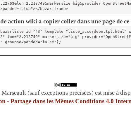
6.22763&lon=2.213749&markersize=big&provider=OpenStreetM
expanded=false"></bazariframe>
de action wiki a copier coller dans une page de ce 
{bazarliste id="43" template="liste_accordeon.tpl.html" 
63" lon="2.213749" markersize="big" provider="OpenStreet
"" groupsexpanded="false"}}
 Marseault (sauf exceptions précisées) est mise à disp
n - Partage dans les Mêmes Conditions 4.0 Intern