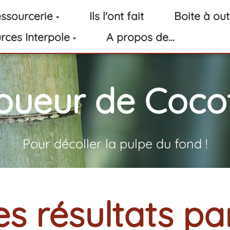
ssourcerie
Ils l'ont fait
Boite à out
rces Interpole
A propos de...
oueur de Cocot
Pour décoller la pulpe du fond !
es résultats pa