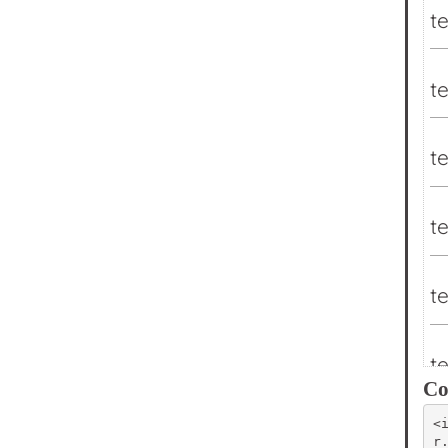
Co
<
r