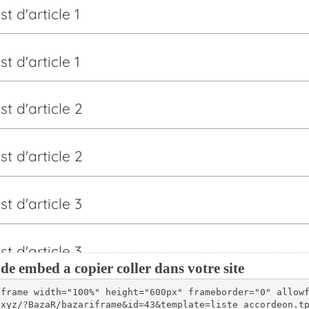
de embed a copier coller dans votre site
iframe width="100%" height="600px" frameborder="0" allow
.xyz/?BazaR/bazariframe&id=43&template=liste_accordeon.t