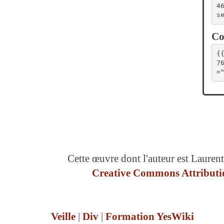
4
s
Co
{
7
=
Cette œuvre dont l'auteur est Laurent
Creative Commons Attributio
Veille
|
Div
|
Formation YesWiki