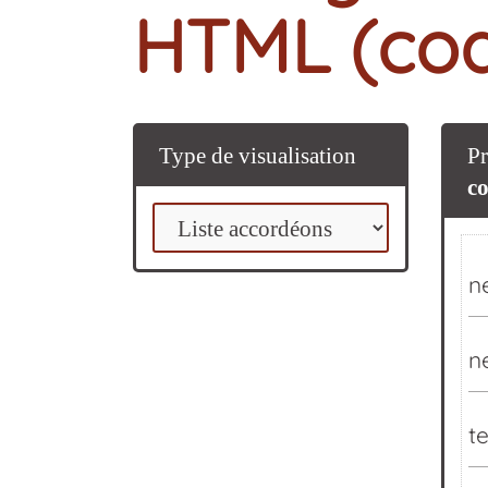
HTML (co
Type de visualisation
Pr
co