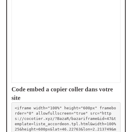
Code embed a copier coller dans votre
site
<iframe width="100%" height="600px" framebo
rder="0" allowfullscreen="true" src="http
s://cocotier.xyz/?BazaR/bazariframe&id=47&t
emplate=liste_accordeon.tpl.html&width=100%
25&height=600px&lat=46.22763&lon=2.213749&m