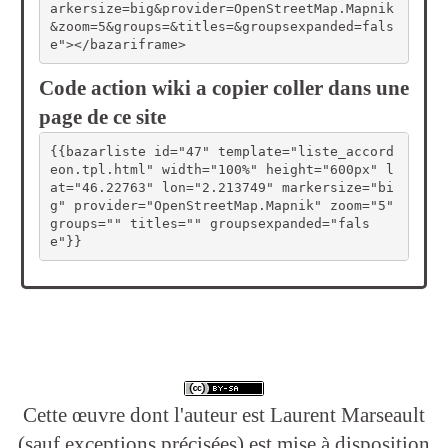
arkersize=big&provider=OpenStreetMap.Mapnik
&zoom=5&groups=&titles=&groupsexpanded=fals
e"></bazariframe>
Code action wiki a copier coller dans une
page de ce site
{{bazarliste id="47" template="liste_accord
eon.tpl.html" width="100%" height="600px" l
at="46.22763" lon="2.213749" markersize="bi
g" provider="OpenStreetMap.Mapnik" zoom="5" 
groups="" titles="" groupsexpanded="fals
e"}}
Cette œuvre dont l'auteur est Laurent Marseault
(sauf exceptions précisées) est mise à disposition