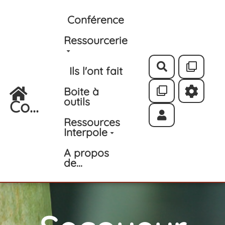
Aller au contenu principal
Conférence
Ressourcerie
Rechercher
Ils l'ont fait
Boite à
outils
Co...
Ressources
Interpole
A propos
de...