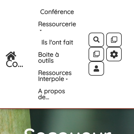
Aller au contenu principal
Conférence
Ressourcerie
Rechercher
Ils l'ont fait
Boite à
outils
Co...
Ressources
Interpole
A propos
de...