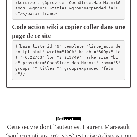
rkersize=big&provider=OpenStreetMap.Mapnik&
zoom=5&groups=&titles=&groupsexpanded=fals
e"></bazariframe>
Code action wiki a copier coller dans une
page de ce site
{{bazarliste id="6" template="liste_accorde
on.tpl.html" width="100%" height="600px" la
t="46.22763" lon="2.213749" markersize="bi
g" provider="OpenStreetMap.Mapnik" zoom="5" 
groups="" titles="" groupsexpanded="fals
e"}}
Cette œuvre dont l'auteur est Laurent Marseault
(sauf exceptions précisées) est mise à disposition