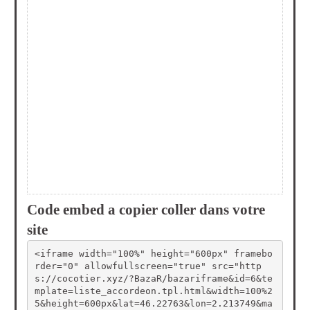
Code embed a copier coller dans votre
site
<iframe width="100%" height="600px" framebo
rder="0" allowfullscreen="true" src="http
s://cocotier.xyz/?BazaR/bazariframe&id=6&te
mplate=liste_accordeon.tpl.html&width=100%2
5&height=600px&lat=46.22763&lon=2.213749&ma