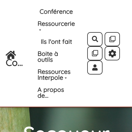
Aller au contenu principal
Conférence
Ressourcerie
Rechercher
Ils l'ont fait
Boite à
outils
Co...
Ressources
Interpole
A propos
de...