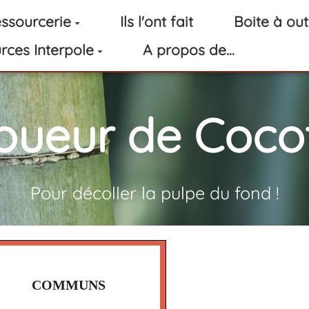
ssourcerie
Ils l'ont fait
Boite à out
rces Interpole
A propos de...
oueur de Cocot
Pour décoller la pulpe du fond !
COMMUNS