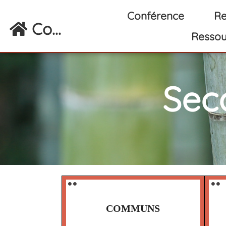
Aller au contenu principal
Conférence
Re
Co...
Ressou
Sec
⚫️ ⚫️
⚫️ ⚫️
COMMUNS