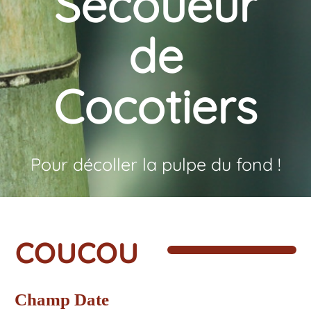
Secoueur
de
Cocotiers
Pour décoller la pulpe du fond !
coucou
Champ Date