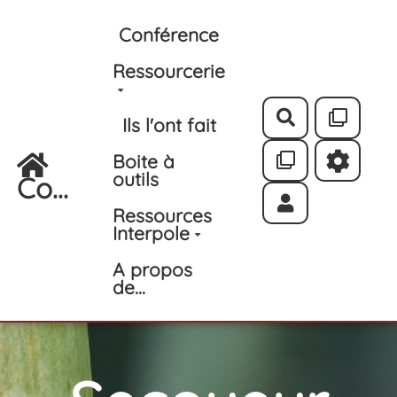
Aller au contenu principal
Conférence
Ressourcerie
Rechercher
Ils l'ont fait
Boite à
outils
Co...
Ressources
Interpole
A propos
de...