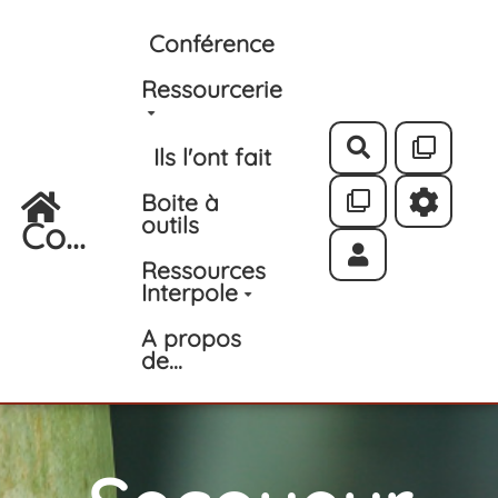
Aller au contenu principal
Conférence
Ressourcerie
Rechercher
Ils l'ont fait
Boite à
outils
Co...
Ressources
Interpole
A propos
de...