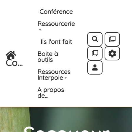
Aller au contenu principal
Conférence
Ressourcerie
Rechercher
Ils l'ont fait
Boite à
outils
Co...
Ressources
Interpole
A propos
de...