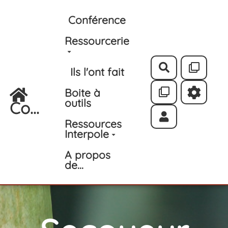
Aller au contenu principal
Conférence
Ressourcerie
Rechercher
Ils l'ont fait
Boite à
outils
Co...
Ressources
Interpole
A propos
de...