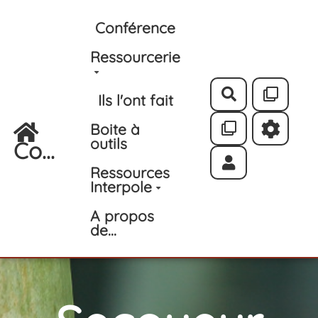
Aller au contenu principal
Conférence
Ressourcerie
Rechercher
Ils l'ont fait
Boite à
outils
Co...
Ressources
Interpole
A propos
de...