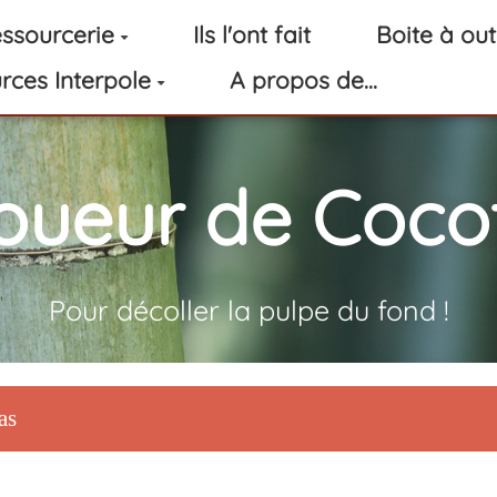
ssourcerie
Ils l'ont fait
Boite à out
rces Interpole
A propos de...
oueur de Cocot
Pour décoller la pulpe du fond !
as