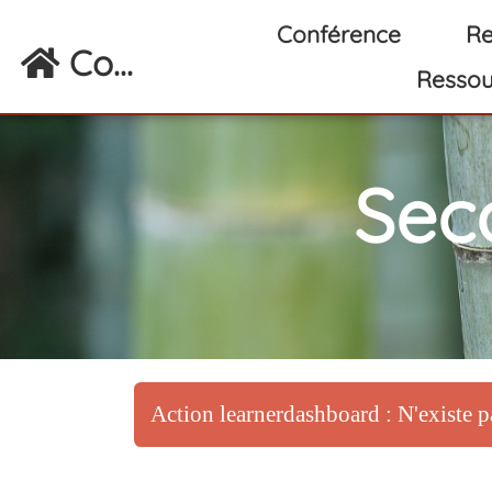
Aller au contenu principal
Conférence
Re
Co...
Ressou
Sec
Action learnerdashboard : N'existe p