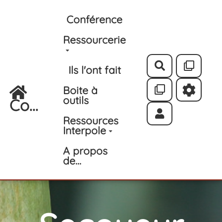
Aller au contenu principal
Conférence
Ressourcerie
Rechercher
Ils l'ont fait
Boite à
outils
Co...
Ressources
Interpole
A propos
de...