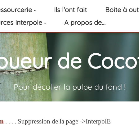
ssourcerie
Ils l'ont fait
Boite à out
rces Interpole
A propos de...
oueur de Cocot
Pour décoller la pulpe du fond !
n
. . . . Suppression de la page ->InterpolE