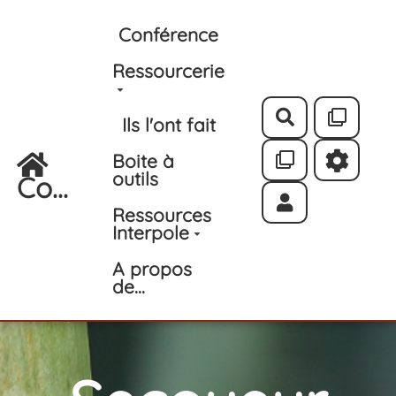
Aller au contenu principal
Conférence
Ressourcerie
Rechercher
Ils l'ont fait
Boite à
outils
Co...
Ressources
Interpole
A propos
de...