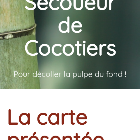
Secoueur
de
Cocotiers
Pour décoller la pulpe du fond !
La carte
présentée