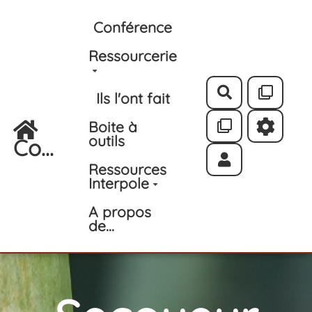
Aller au contenu principal
Conférence
Ressourcerie
Rechercher
Ils l'ont fait
Boite à
outils
Co...
Ressources
Interpole
A propos
de...