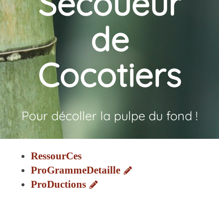
Secoueur
de
Cocotiers
Pour décoller la pulpe du fond !
RessourCes
ProGrammeDetaille
ProDuctions