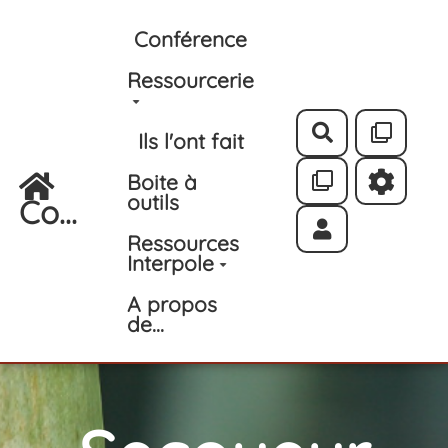
Aller au contenu principal
Conférence
Ressourcerie
Rechercher
Ils l'ont fait
Boite à
outils
Co...
Ressources
Interpole
A propos
de...