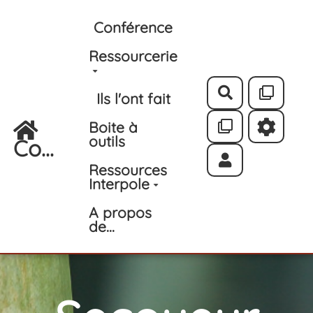
Aller au contenu principal
Conférence
Ressourcerie
Rechercher
Ils l'ont fait
Boite à
outils
Co...
Ressources
Interpole
A propos
de...