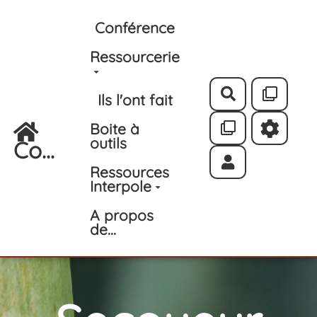
Aller au contenu principal
Conférence
Ressourcerie
Rechercher
Ils l'ont fait
Boite à
outils
Co...
Ressources
Interpole
A propos
de...