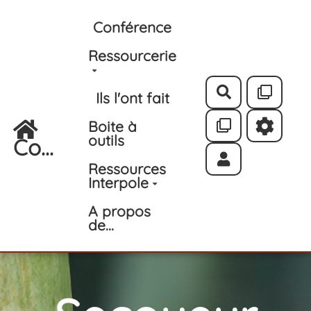
Aller au contenu principal
Conférence
Ressourcerie
Rechercher
Ils l'ont fait
Boite à
outils
Co...
Ressources
Interpole
A propos
de...