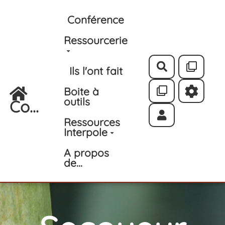
Aller au contenu principal
Conférence
Ressourcerie
Rechercher
Ils l'ont fait
Boite à
outils
Co...
Ressources
Interpole
A propos
de...