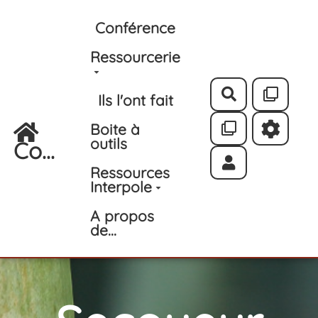
Aller au contenu principal
Conférence
Ressourcerie
Rechercher
Ils l'ont fait
Boite à
outils
Co...
Ressources
Interpole
A propos
de...