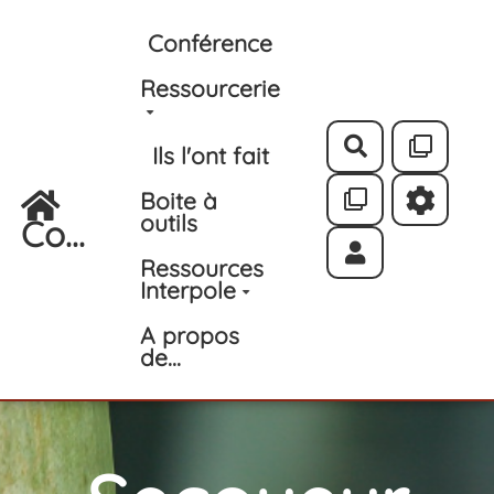
Aller au contenu principal
Conférence
Ressourcerie
Rechercher
Ils l'ont fait
Boite à
outils
Co...
Ressources
Interpole
A propos
de...