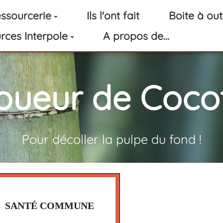
ssourcerie
Ils l'ont fait
Boite à out
rces Interpole
A propos de...
oueur de Cocot
Pour décoller la pulpe du fond !
SANTÉ COMMUNE