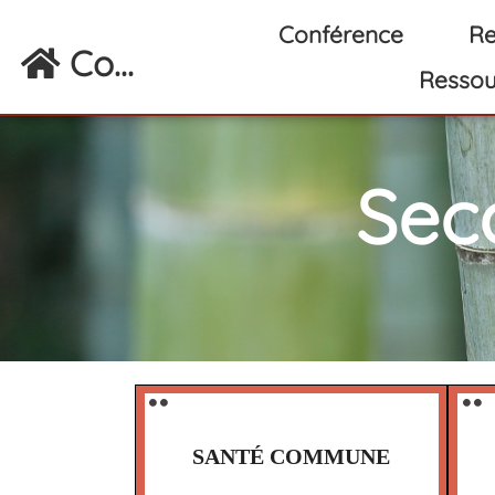
Aller au contenu principal
Conférence
Re
Co...
Ressou
Sec
⚫️ ⚫️
⚫️ ⚫️
SANTÉ COMMUNE