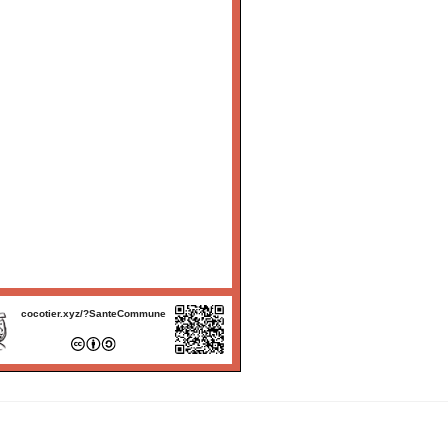
cocotier.xyz/?SanteCommune