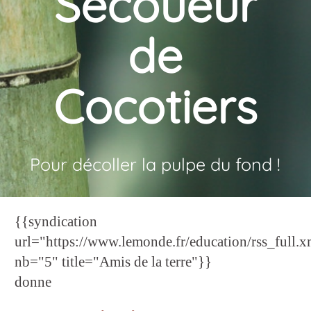
Secoueur
de
Cocotiers
Pour décoller la pulpe du fond !
{{syndication
url="https://www.lemonde.fr/education/rss_full.x
nb="5" title="Amis de la terre"}}
donne