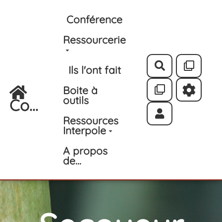
Aller au contenu principal
Conférence
Ressourcerie
Rechercher
Ils l'ont fait
Boite à
outils
Co...
Ressources
Interpole
A propos
de...