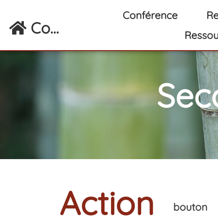
Aller au contenu principal
Conférence
Re
Co...
Ressou
Sec
Action
bouton