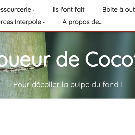
ssourcerie
Ils l'ont fait
Boite à out
rces Interpole
A propos de...
oueur de Cocot
Pour décoller la pulpe du fond !