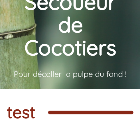
Secoueur
de
Cocotiers
Pour décoller la pulpe du fond !
test