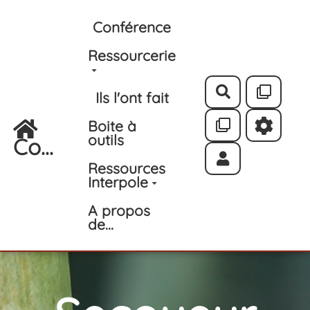
Aller au contenu principal
Conférence
Ressourcerie
Rechercher
Ils l'ont fait
Boite à
outils
Co...
Ressources
Interpole
A propos
de...