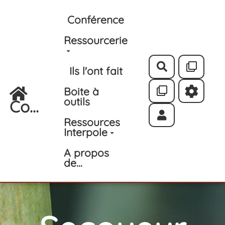
Aller au contenu principal
Conférence
Ressourcerie
Rechercher
Ils l'ont fait
Boite à
outils
Co...
Ressources
Interpole
A propos
de...