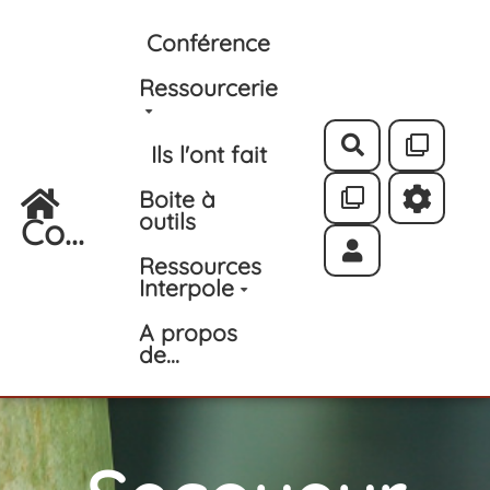
Aller au contenu principal
Conférence
Ressourcerie
Rechercher
Ils l'ont fait
Boite à
outils
Co...
Ressources
Interpole
A propos
de...