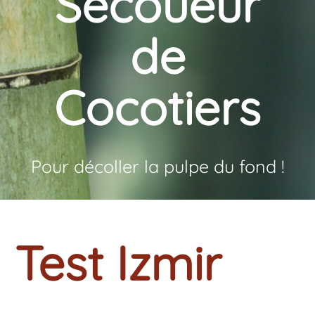
Secoueur
de
Cocotiers
Pour décoller la pulpe du fond !
Test Izmir