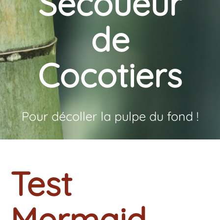
Secoueur
de
Cocotiers
Pour décoller la pulpe du fond !
Test
Mermaid