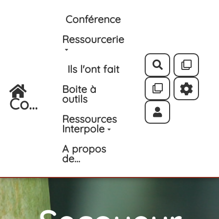
Aller au contenu principal
Conférence
Ressourcerie
Rechercher
Ils l'ont fait
Boite à
outils
Co...
Ressources
Interpole
A propos
de...