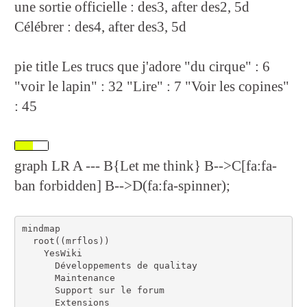
une sortie officielle : des3, after des2, 5d
Célébrer : des4, after des3, 5d
pie title Les trucs que j'adore "du cirque" : 6
"voir le lapin" : 32 "Lire" : 7 "Voir les copines"
: 45
graph LR A --- B{Let me think} B-->C[fa:fa-
ban forbidden] B-->D(fa:fa-spinner);
mindmap

  root((mrflos))

    YesWiki

      Développements de qualitay

      Maintenance

      Support sur le forum

      Extensions 
