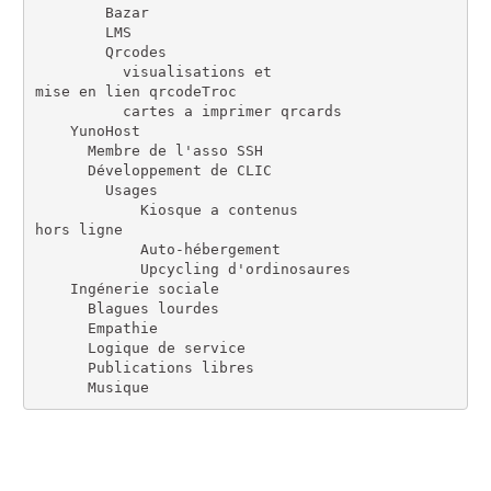
        Bazar

        LMS

        Qrcodes

          visualisations et
mise en lien qrcodeTroc

          cartes a imprimer qrcards

    YunoHost

      Membre de l'asso SSH

      Développement de CLIC

        Usages

            Kiosque a contenus
hors ligne

            Auto-hébergement

            Upcycling d'ordinosaures

    Ingénerie sociale

      Blagues lourdes

      Empathie

      Logique de service

      Publications libres
