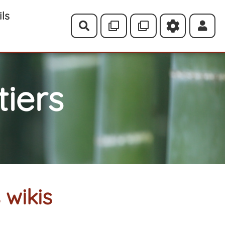
ils
Rechercher
iers
 wikis