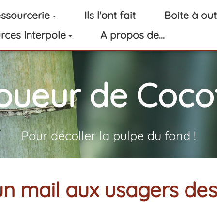
ssourcerie
Ils l'ont fait
Boite à out
rces Interpole
A propos de...
oueur de Cocot
Pour décoller la pulpe du fond !
un mail aux usagers des