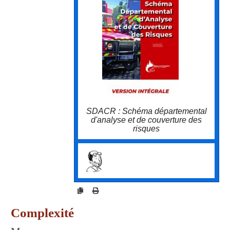
ans. Suite à un état des lieux, à l'analyse de
retours d'expérience, sont listées les menaces
à venir et élaborées les solutions pour les
gérer, formation, matériel, chaîne de
commandement...
SDACR : Schéma départemental
d'analyse et de couverture des
risques
cocotier.xyz/?
SdacrSchemaDepartementalD
AnalyseEtDeCo
Complexité