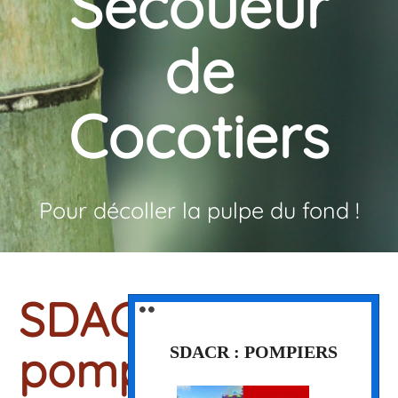
Secoueur
de
Cocotiers
Pour décoller la pulpe du fond !
SDACR :
⚫️ ⚫️
⚫️ ⚫️
pompiers
SDACR : POMPIERS
SDACR : POMPIERS
Le SDACR est un document réalisé tout les 5